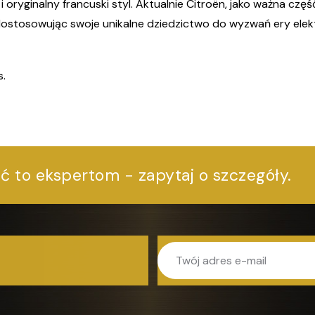
oryginalny francuski styl. Aktualnie Citroën, jako ważna częś
tosowując swoje unikalne dziedzictwo do wyzwań ery elekt
s.
eć to ekspertom - zapytaj o szczegóły.
!