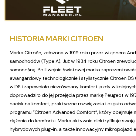
HISTORIA MARKI CITROEN
Marka Citroën, założona w 1919 roku przez wizjonera A
samochodów (Type A). Już w 1934 roku Citroën zrewolucj
samonośną. Po II wojnie światowej marka zaprezentowała
awangardowy technologicznie i stylistycznie Citroën DS
w DS i zapewniało niezrównany komfort jazdy w kolejnych
doprowadziło do jej przejęcia przez markę Peugeot w 1
nacisk na komfort, praktyczne rozwiązania i często odwa
programu “Citroën Advanced Comfort”, który obejmuje m.
dążenia do komfortu. Marka aktywnie elektryfikuje swoją
hybrydowych plug-in, a także innowacyjny mikropojazd ele