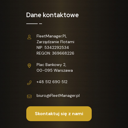
Dane kontaktowe
FleetManager.PL
Zarządzanie Flotami
NIP: 5342292534
REGON: 369668226
Plac Bankowy 2,
00-095 Warszawa
+48 512 690 512
biuro@FleetManager.pl
Skontaktuj się z nami