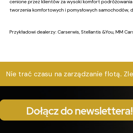
cenione przez klientów za wysoki komfort podróżowania i 
tworzenia komfortowych i pomysłowych samochodów, dos
Przykładowi dealerzy: Carserwis, Stellantis &You, MM Car
Nie trać czasu na zarządzanie flotą. Zl
Dołącz do newslettera