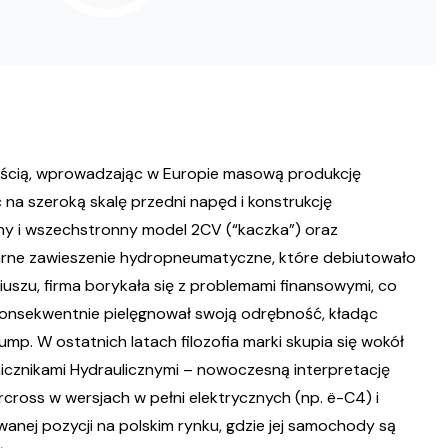
nością, wprowadzając w Europie masową produkcję
na szeroką skalę przedni napęd i konstrukcję
zny i wszechstronny model 2CV (“kaczka”) oraz
ndarne zawieszenie hydropneumatyczne, które debiutowało
iuszu, firma borykała się z problemami finansowymi, co
konsekwentnie pielęgnował swoją odrębność, kładąc
mp. W ostatnich latach filozofia marki skupia się wokół
nicznikami Hydraulicznymi – nowoczesną interpretację
cross w wersjach w pełni elektrycznych (np. ë-C4) i
wanej pozycji na polskim rynku, gdzie jej samochody są