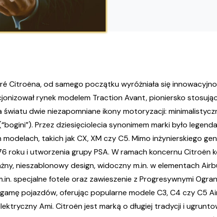
ndré Citroëna, od samego początku wyróżniała się innowacyj
onizował rynek modelem Traction Avant, pioniersko stosując 
 światu dwie niezapomniane ikony motoryzacji: minimalistyc
 (“bogini”). Przez dziesięciolecia synonimem marki było lege
 modelach, takich jak CX, XM czy C5. Mimo inżynierskiego gen
976 roku i utworzenia grupy PSA. W ramach koncernu Citroën 
żny, nieszablonowy design, widoczny m.in. w elementach Airbu
in. specjalne fotele oraz zawieszenie z Progresywnymi Ogra
 gamę pojazdów, oferując popularne modele C3, C4 czy C5 Air
ktryczny Ami. Citroën jest marką o długiej tradycji i ugrunto